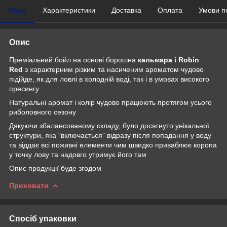
Опис
Характеристики
Доставка
Оплата
Умови п
Опис
Преміальний бойл на основі борошна
кальмара і Robin
Red
з характерним різким та насиченим ароматом чудово
підійде, як для ловлі в холодній воді, так і в умовах високого
пресингу
Натуральні аромат і колір чудово працюють протягом усього
риболовного сезону
Дякуючи збалансованому складу, було досягнуто унікальної
структури, яка "включається" відразу після попадання у воду
та віддає всі поживні елементи чим швидко приваблює коропа
у точку лову та надовго утримує його там
Опис продукції буде згодом
Приховати
Спосіб упаковки