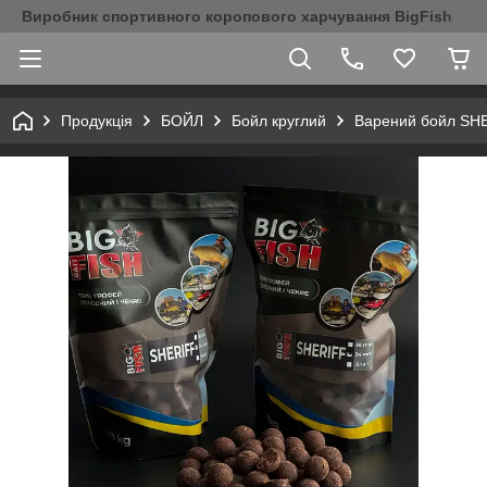
Виробник спортивного коропового харчування BigFish
Продукція
БОЙЛ
Бойл круглий
Варений бойл SH