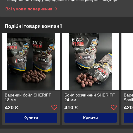
Всі умови повернення
Подібні товари компанії
Варений бойл SHERIFF
Бойл розчинний SHERIFF
Вар
18 мм
24 мм
Snai
420
410
420
₴
₴
Купити
Купити