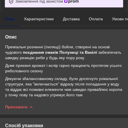
Замовлення під захистом
Опис
Характеристики
Доставка
Оплата
Умови п
Опис
Преміальні розчинні (пилящі) бойли, створені на основі
чудового
поєднання смаків Полуниці та Ванілі
забезпечать
швидку реакцію риби у будь яку пору року.
Дуже приємні аромат і колір гарно працюють протягом усього
риболовного сезону
Дякуючи збалансованому складу, було досягнуто унікальної
структури, яка "включається" відразу після попадання у воду
та віддає всі поживні елементи чим швидко приваблює коропа
у точку лову та надовго утримує його там
Приховати
Спосіб упаковки