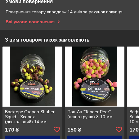
Умови повернення
Повернення товару впродовж 14 днів за рахунок покупця
Всі умови повернення
З цим товаром також замовляють
Вафтерс Стерео Shuher,
Поп-Ап "Tender Pear"
Вафт
Squid - Scopex
(ніжна груша) 8-10 мм
Squid
(двоколірний) 14 мм
10 
170
150
170
₴
₴