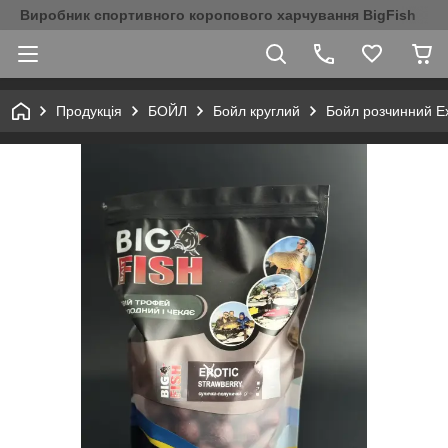
Виробник спортивного коропового харчування BigFish
Продукція
БОЙЛ
Бойл круглий
Бойл розчинний Ex