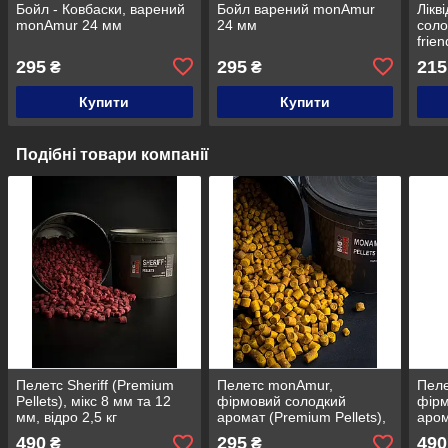
Бойл - Ковбаски, варений
Бойл варений monAmur
Лікв
monAmur 24 мм
24 мм
соло
frie
295
295
215
₴
₴
Купити
Купити
Подібні товари компанії
Пелетс Sheriff (Premium
Пелетс monAmur,
Пел
Pellets), мікс 8 мм та 12
фірмовий солодкий
фірм
мм, відро 2,5 кг
аромат (Premium Pellets),
аром
мікс 4 мм та 6 мм, відро
мікс
490
295
490
₴
₴