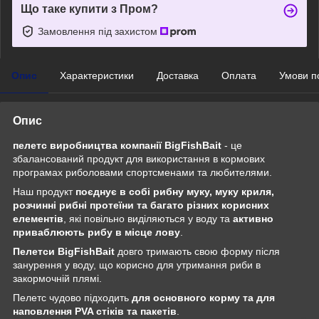
Що таке купити з Пром?
Замовлення під захистом
Опис
Характеристики
Доставка
Оплата
Умови п
Опис
пелетс виробництва компанії BigFishBait
- це
збалансований продукт для використання в кормових
програмах риболовами спортсменами та любителями.
Наш продукт
поєднує в собі рибну муку, муку криля,
розчинні рибні протеїни та багато різних корисних
елементів
, які повільно виділяються у воду та
активно
приваблюють рибу в місце лову
.
Пелетси BigFishBait
довго тримають свою форму після
занурення у воду, що корисно для утримання риби в
закормочній плямі.
Пелетс чудово підходить
для основного корму та для
наповлення PVA стіків та пакетів
.