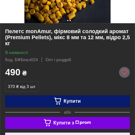
Пелетс monAmur, фірмовий солодкий аромат
(Premium Pellets), мікс 8 мм та 12 мм, відро 2,5
кг
В наявності
Код: БФБпел024
Опт і роздріб
490
₴
370 ₴
від 3 шт.
Купити
або
Купити з