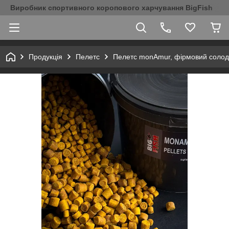
Виробник спортивного коропового харчування BigFish
Продукція
Пелетс
Пелетс monAmur, фірмовий солодкий