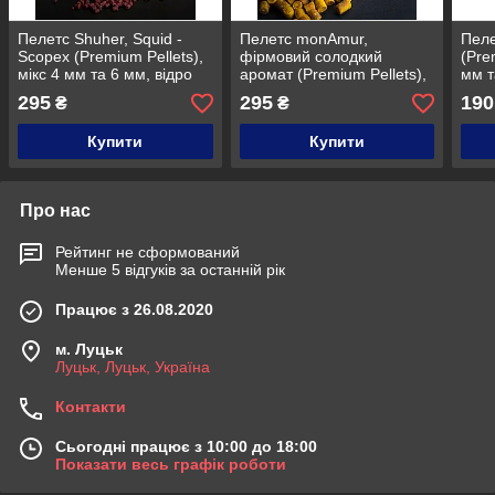
Пелетс Shuher, Squid -
Пелетс monAmur,
Пелет
Scopex (Premium Pellets),
фірмовий солодкий
(Pre
мікс 4 мм та 6 мм, відро
аромат (Premium Pellets),
мм т
1,5 кг
мікс 4 мм та 6 мм, відро
кг
295
295
190
₴
₴
1,5 кг
Купити
Купити
Про нас
Рейтинг не сформований
Менше 5 відгуків за останній рік
Працює з 26.08.2020
м. Луцьк
Луцьк, Луцьк, Україна
Контакти
Сьогодні працює з 10:00 до 18:00
Показати весь графік роботи