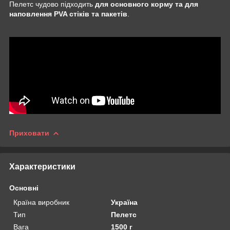
Пелетс чудово підходить
для основного корму та для
наповлення PVA стіків та пакетів
.
Приховати
Характеристики
Основні
Країна виробник
Україна
Тип
Пелетс
Вага
1500 г