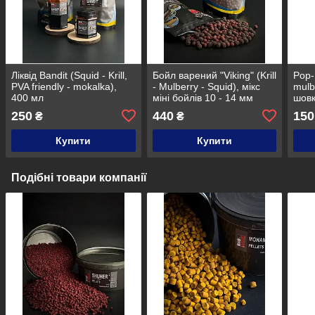
Ліквід Bandit (Squid - Krill,
Бойл варений "Viking" (Krill
Pop-
PVA friendly - mokalka),
- Mulberry - Squid), мікс
mulb
400 мл
міні бойлів 10 - 14 мм
шовк
250
440
150
₴
₴
Купити
Купити
Подібні товари компанії