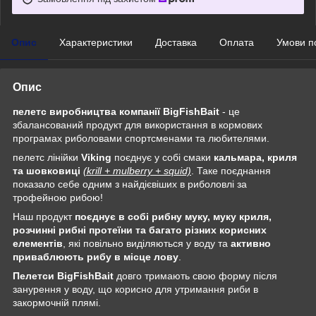
Опис
Характеристики
Доставка
Оплата
Умови п
Опис
пелетс виробництва компанії BigFishBait
- це
збалансований продукт для використання в кормових
програмах риболовами спортсменами та любителями.
пелетс лінійки
Viking
поєднує у собі смаки
кальмара, криля
та шовковиці
(krill + mulberry + squid)
. Таке поєднання
показало себе одним з найдієвіших в риболовлі за
трофейною рибою!
Наш продукт
поєднує в собі рибну муку, муку криля,
розчинні рибні протеїни та багато різних корисних
елементів
, які повільно виділяються у воду та
активно
приваблюють рибу в місце лову
.
Пелетси BigFishBait
довго тримають свою форму після
занурення у воду, що корисно для утримання риби в
закормочній плямі.