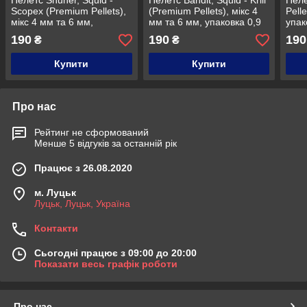
Пелетс Shuher, Squid -
Пелетс Bandit, Squid - Krill
Пеле
Scopex (Premium Pellets),
(Premium Pellets), мікс 4
Pell
мікс 4 мм та 6 мм,
мм та 6 мм, упаковка 0,9
упак
упаковка 0,9 кг
кг
190
190
190
₴
₴
Купити
Купити
Про нас
Рейтинг не сформований
Менше 5 відгуків за останній рік
Працює з 26.08.2020
м. Луцьк
Луцьк, Луцьк, Україна
Контакти
Сьогодні працює з 09:00 до 20:00
Показати весь графік роботи
Про нас