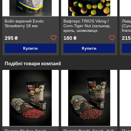
Бойл варений Exotic
Вафтерс TRIOS Viking /
Лікв
Strawberry 18 мм
Corn-Tiger Nut (кальмар,
(Сун
криль, шовковиця,
frie
кукурудза, тигровий горіх),
295
180
215
₴
₴
10-12 мм
Купити
Купити
Подібні товари компанії