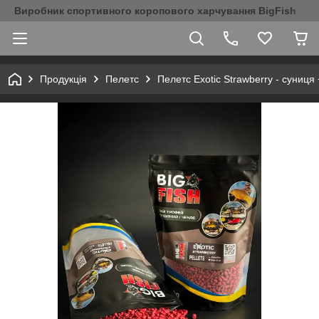
Виробник спортивного коропового харчування BigFish
Продукція
Пелетс
Пелетс Exotic Strawberry - суниця 