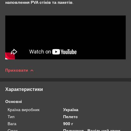
наповлення PVA стіків та пакетів
.
Приховати
Характеристики
Основні
Країна виробник
Україна
Тип
Пелетс
Вага
900 г
Смак
Полуниця - Ванільний крем