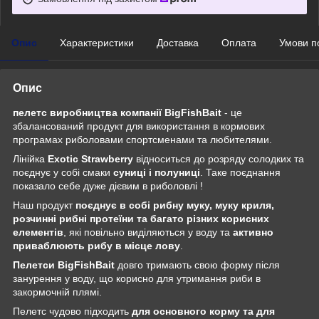
Опис
Характеристики
Доставка
Оплата
Умови п
Опис
пелетс виробництва компанії BigFishBait
- це
збалансований продукт для використання в кормових
програмах риболовами спортсменами та любителями.
Лінійка
Exotic Strawberry
відноситься до розряду солодких та
поєднує у собі смаки
суниці і полуниці
. Таке поєднання
показало себе дуже дієвим в риболовлі !
Наш продукт
поєднує в собі рибну муку, муку криля,
розчинні рибні протеїни та багато різних корисних
елементів
, які повільно виділяються у воду та
активно
приваблюють рибу в місце лову
.
Пелетси BigFishBait
довго тримають свою форму після
занурення у воду, що корисно для утримання риби в
закормочній плямі.
Пелетс чудово підходить
для основного корму та для