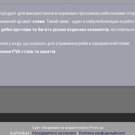
 продукт для використання в кормових програмах риболовами спо
приємний аромат
сливи
. Такий смак - один з найулюбленіших в рибол
і рибні протеїни та багато різних корисних елементів
, які повільн
ня у воду, що корисно для утримання риби в закормочній плямі.
ення PVA стіків та пакетів
.
Сайт створений на маркетплейсі
Prom.ua
BigFishBait |
Поскаржитися на контент
|
Політика конфіденційності