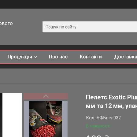
ового
Продукція
Про нас
Контакти
Доставка
Пелетс Exotic Plu
мм та 12 мм, упак
Код:
БФБпел032
В наявності