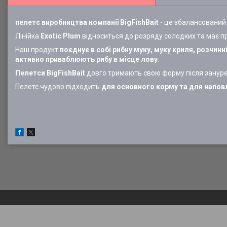
пелетс виробництва компанії BigFishBait
- це збалансований
Лінійка
Exotic Plum
відноситься до розряду солодких та має 
Наш продукт
поєднує в собі рибну муку, муку криля, розчинн
активно приваблюють рибу в місце лову
.
Пелетси BigFishBait
довго тримають свою форму після занурен
Пелетс чудово підходить
для основного корму та для наповл