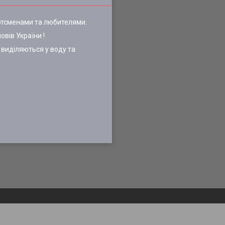
ртсменами та любителями.
овів України !
о виділяються у воду та