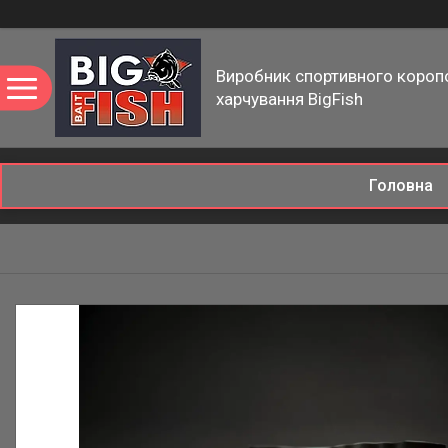
Виробник спортивного короп
харчування BigFish
Головна