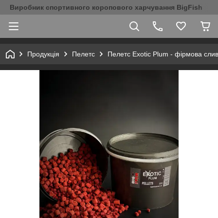
Виробник спортивного коропового харчування BigFish
Продукція
Пелетс
Пелетс Exotic Plum - фірмова слива