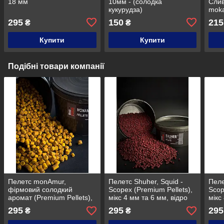
18 мм
10мм - (солодка
Слив
кукурудза)
moka
295
150
215
₴
₴
Купити
Купити
Подібні товари компанії
Пелетс monAmur,
Пелетс Shuher, Squid -
Пеле
фірмовий солодкий
Scopex (Premium Pellets),
Scop
аромат (Premium Pellets),
мікс 4 мм та 6 мм, відро
мікс
мікс 4 мм та 6 мм, відро
1,5 кг
1,5 к
295
295
295
₴
₴
1,5 кг