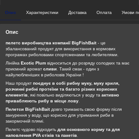
Опис
Характеристики
Доставка
Оплата
Умови п
Опис
пелетс виробництва компанії BigFishBait
- це
збалансований продукт для використання в кормових
програмах риболовами спортсменами та любителями.
Лінійка
Exotic Plum
відноситься до розряду солодких та має
приємний аромат
сливи
. Такий смак - один з
найулюбленіших в риболовів України !
Наш продукт
поєднує в собі рибну муку, муку криля,
розчинні рибні протеїни та багато різних корисних
елементів
, які повільно виділяються у воду та
активно
приваблюють рибу в місце лову
.
Пелетси BigFishBait
довго тримають свою форму після
занурення у воду, що корисно для утримання риби в
закормочній плямі.
Пелетс чудово підходить
для основного корму та для
наповлення PVA стіків та пакетів
.