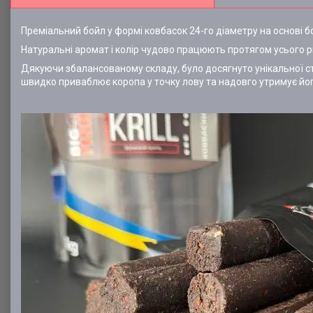
Преміальний бойл у формі ковбасок 24-го діаметру на основі
Натуральні аромат і колір чудово працюють протягом усього 
Дякуючи збалансованому складу, було досягнуто унікальної ст
швидко приваблює коропа у точку лову та надовго утримує йо