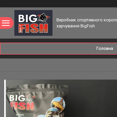
Виробник спортивного короп
харчування BigFish
Головна