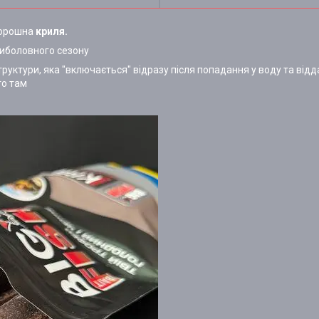
 борошна
криля.
риболовного сезону
руктури, яка "включається" відразу після попадання у воду та відд
го там