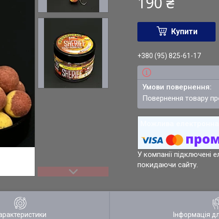
190 ₴
Купити
+380 (95) 825-61-17
повернення товару п
У компанії підключені е
покидаючи сайту.
арактеристики
Інформація д