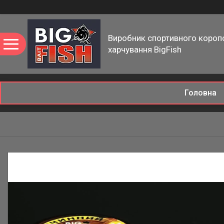
Виробник спортивного короп
харчування BigFish
Головна