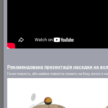
Рекомендована презентація насадки на вол
Гачок повність, або майже повністю лежить на боку, волос з 