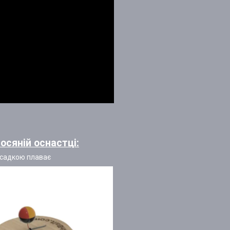
осяній оснастці:
насадкою плаває