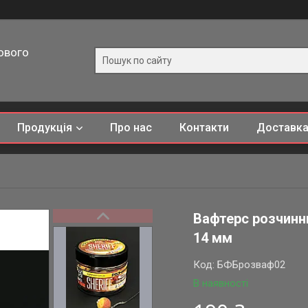
ового
Продукція
Про нас
Контакти
Доставка
Вафтерс розчинни
14 мм
Код:
БФБрозваф02
В наявності