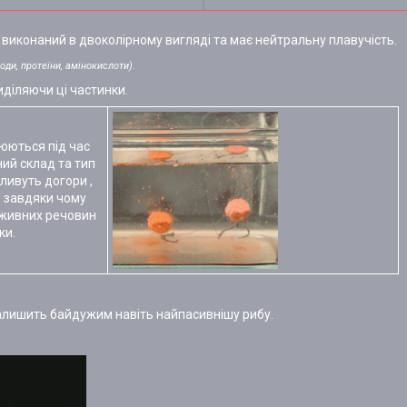
виконаний в двоколірному вигляді та має нейтральну плавучість.
оди, протеїни, амінокислоти).
иділяючи ці частинки.
юються під час
ий склад та тип
ливуть догори ,
, завдяки чому
оживних речовин
ки.
алишить байдужим навіть найпасивнішу рибу.