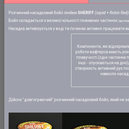
Розчинний насадковий бойл лінійки
SHERIFF
(squid + Robin Red)
Бойл складається з великої кількості поживних частинок
(вуглев
Насадка активізується у воді та починає активно працювати в
Компоненти, які відокремл
роботи вафтерса мають різн
плавучості (одні частинки п
інші - опускаються на дно)
створюють активний рух п
навколо насад
Дійсно "довгограючий" розчинний насадковий бойл, який не з