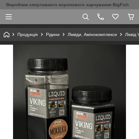
Виробник спортивного коропового харчування BigFish
Продукція
Рідини
Ліквіди, Амінокомплекси
Ліквід 