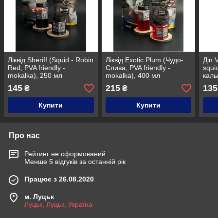
Ліквід Sheriff (Squid - Robin
Ліквід Exotic Plum (Чудо-
Діп V
Red, PVA friendly -
Слива, PVA friendly -
squi
mokalka), 250 мл
mokalka), 400 мл
каль
145
215
135
₴
₴
Купити
Купити
Про нас
Рейтинг не сформований
Менше 5 відгуків за останній рік
Працює з 26.08.2020
м. Луцьк
Луцьк, Луцьк, Україна