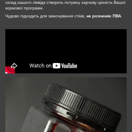
склад нашого ліквіда створить потужну харчову цінність Вашої
кормової програми.
Чудово підходить для замочування стіків,
не розчиняє ПВА
.