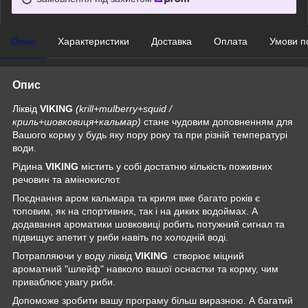
Опис
Характеристики
Доставка
Оплата
Умови п
Опис
Ліквід
VIKING
(krill+mulberry+squid /
криль+шовковиця+кальмар)
стане чудовим доповненням для
Вашого корму у будь яку пору року та при різній температурі
води.
Рідина
VIKING
містить у собі достатню кількість поживних
речовин та амінокислот.
Поєднання аром кальмара та криля вже багато років є
топовим, як на спортивних, так і на диких водоймах. А
додавання ароматики шовковиці робить потужний сигнал та
підвищує апетит у риби навіть по холодній воді.
Потрапляючи у воду ліквід
VIKING
створює міцний
ароматний "шлейф" навколо вашої оснастки та корму, чим
приваблює увагу риби.
Допоможе зробити вашу програму більш виразною. А багатий