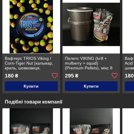
Вафтерс TRIOS Viking /
Пелетс VIKING (krill +
Вафт
Corn-Tiger Nut (кальмар,
mulberry + squid)
Acid
криль, шовковиця,
(Premium Pellets), мікс 8
шовк
кукурудза, тигровий горіх),
мм та 12 мм, відро 1,5 кг
10-1
180
295
180
₴
₴
10-12 мм
Купити
Купити
Подібні товари компанії